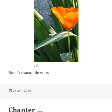
C.G
Bien à chacun de vous
Publié
21 avril 2020
le
Chanter …