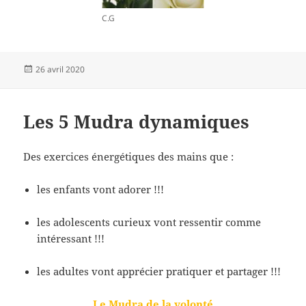
C.G
Publié
26 avril 2020
le
Les 5 Mudra dynamiques
Des exercices énergétiques des mains que :
les enfants vont adorer !!!
les adolescents curieux vont ressentir comme
intéressant !!!
les adultes vont apprécier pratiquer et partager !!!
Le Mudra de la volonté