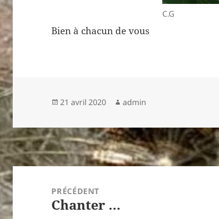
C.G
Bien à chacun de vous
Publié
Auteur
21 avril 2020
admin
le
Navigation
de
PRÉCÉDENT
Chanter …
l’article
Article