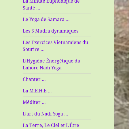
La Minute Euphonique de
Santé …
Le Yoga de Samara …
Les 5 Mudra dynamiques
Les Exercices Vietnamiens du
Sourire …
L’Hygiène Énergétique du
Lahore Nadi Yoga
Chanter …
La M.E.H.E …
Méditer …
L’art du Nadi Yoga …
La Terre, Le Ciel et L’Être