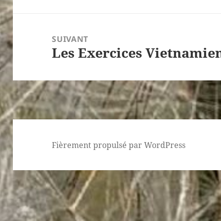
précédent :
SUIVANT
Les Exercices Vietnamie
Article
suivant :
Fièrement propulsé par WordPress